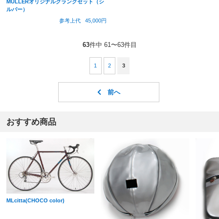
MULLERオリジナルクランクセット（シ
ルバー）
参考上代
45,000円
63
件中 61〜63件目
1
2
3
おすすめ商品
MLcitta(CHOCO color)