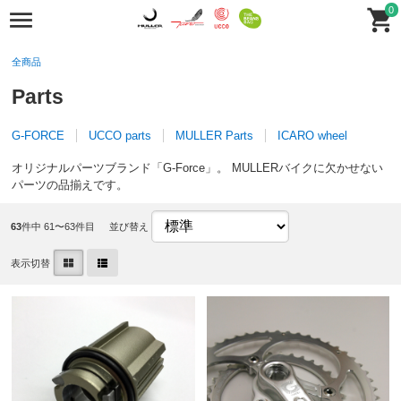
0
全商品
Parts
G-FORCE
UCCO parts
MULLER Parts
ICARO wheel
オリジナルパーツブランド「G-Force」。 MULLERバイクに欠かせない
パーツの品揃えです。
63
件中 61〜63件目
並び替え
表示切替