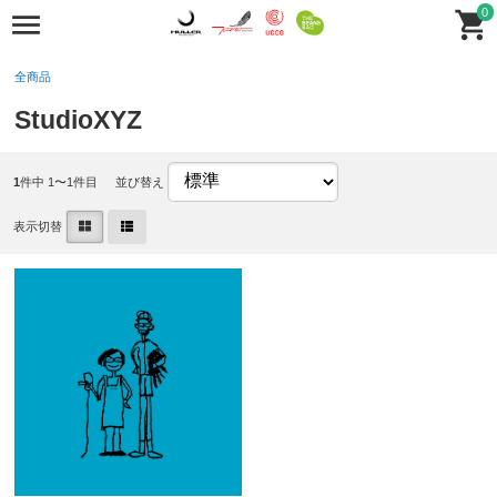
0
全商品
StudioXYZ
1
件中 1〜1件目
並び替え
表示切替