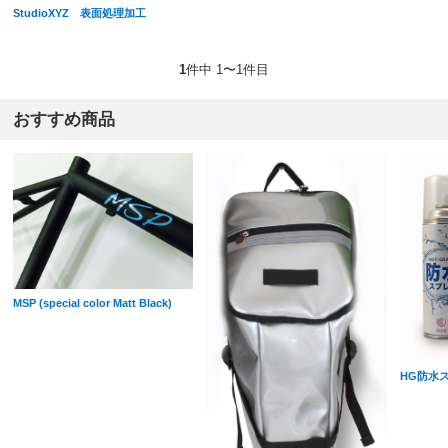
StudioXYZ 表面処理加工
1
件中 1〜1件目
おすすめ商品
MSP (special color Matt Black)
HG防水