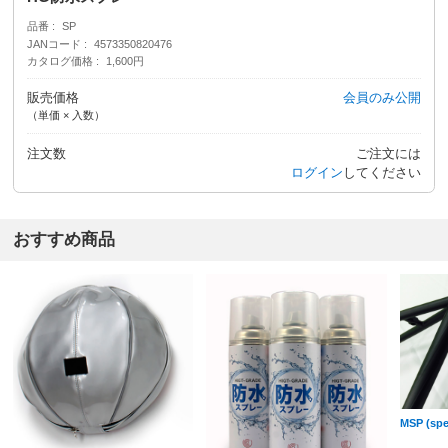
品番
SP
JANコード
4573350820476
カタログ価格
1,600円
販売価格
会員のみ公開
（単価 × 入数）
注文数
ご注文には
ログイン
してください
おすすめ商品
MSP (spec