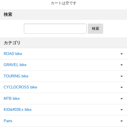
カートは空です
検索
検索
カテゴリ
ROAD bike
GRAVEL bike
TOURING bike
CYCLOCROSS bike
MTB bike
KID&#039;s bike
Parts