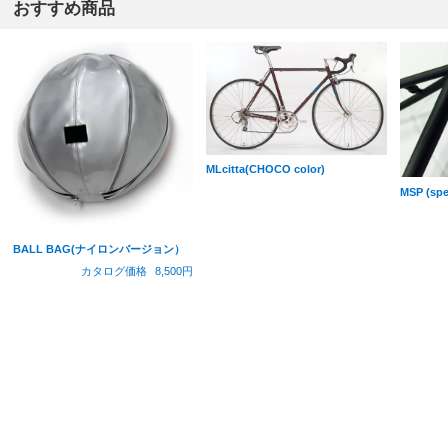
おすすめ商品
MLcitta(CHOCO color)
MSP (spec
BALL BAG(ナイロンバージョン）
カタログ価格
8,500円