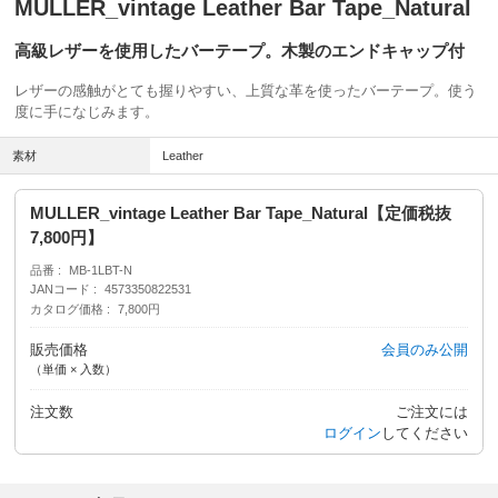
MULLER_vintage Leather Bar Tape_Natural
高級レザーを使用したバーテープ。木製のエンドキャップ付
レザーの感触がとても握りやすい、上質な革を使ったバーテープ。使う
度に手になじみます。
素材
Leather
MULLER_vintage Leather Bar Tape_Natural【定価税抜
7,800円】
品番
MB-1LBT-N
JANコード
4573350822531
カタログ価格
7,800円
販売価格
会員のみ公開
（単価 × 入数）
注文数
ご注文には
ログイン
してください