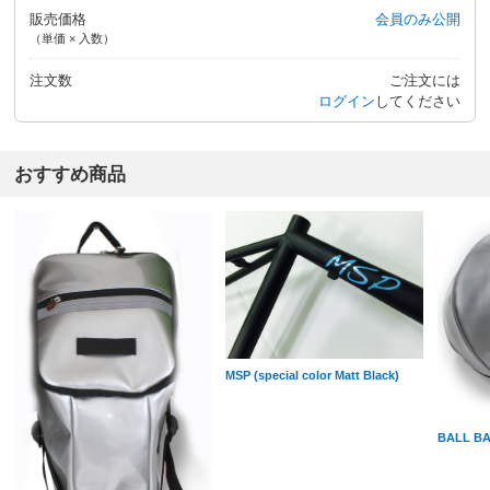
販売価格
会員のみ公開
（単価 × 入数）
注文数
ご注文には
ログイン
してください
おすすめ商品
MSP (special color Matt Black)
BALL 