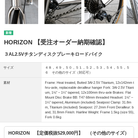
HORIZON 【受注オーダー納期確認】
３AL2.5Vチタンディスクブレーキロードバイク
サイズ
４８，４９，５０，５１，５２，５３，５４，５５，５
６ その他のサイズ（対応可）
素材
Frame: Heat treated, Butted 3Al-2.5V Titanium, 12x142mm t
hru-axle, replaceable derailleur hanger Fork: 3Al-2.5V Titani
um, 1⅛” – 1¼” tapered, 12x100mm thru-axle Brakes: Flat
Mount Disc Brake BB: T47 68mm threaded Headset: 1⅛” –
1¼” tapered, Aluminium (included) Seatpost Clamp: 31.8m
m, Titanium (included) Seatpost: 27.2mm Front Derailleur: b
and, 31.8mm Finish: Hairline Weight: Frame 1.5kg (size 55),
Fork 0.6kg
HORIZON 【定価税抜529,000円】 （その他のサイズ）